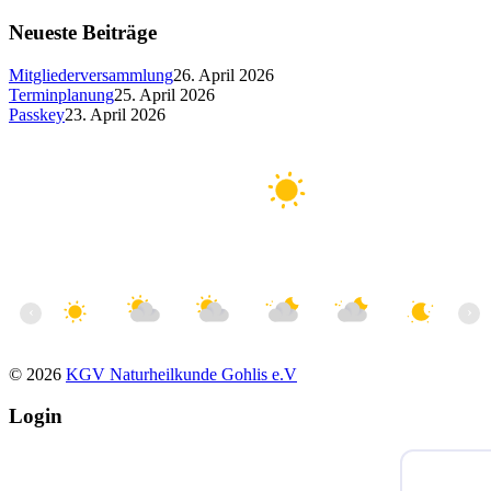
Neueste Beiträge
Mitgliederversammlung
26. April 2026
Terminplanung
25. April 2026
Passkey
23. April 2026
Leipzig
27°C
Klar
5.4 m/s
28%
763
mmHg
18:00
19:00
20:00
21:00
22:00
23:00
00
‹
›
27°C
26°C
25°C
23°C
22°C
21°C
20
© 2026
KGV Naturheilkunde Gohlis e.V
Login