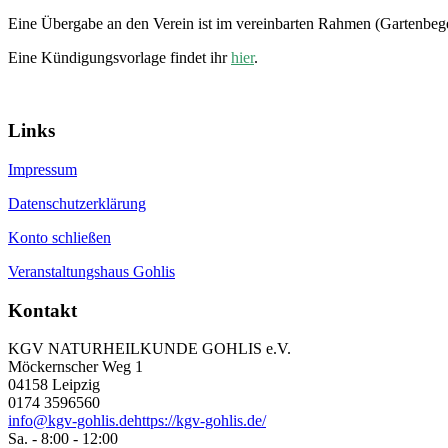
Eine Übergabe an den Verein ist im vereinbarten Rahmen (Gartenbe
Eine Kündigungsvorlage findet ihr
hier
.
Links
Impressum
Datenschutzerklärung
Konto schließen
Veranstaltungshaus Gohlis
Kontakt
KGV NATURHEILKUNDE GOHLIS e.V.
Möckernscher Weg 1
04158 Leipzig
0174 3596560
info@kgv-gohlis.de
https://kgv-gohlis.de/
Sa. - 8:00 - 12:00