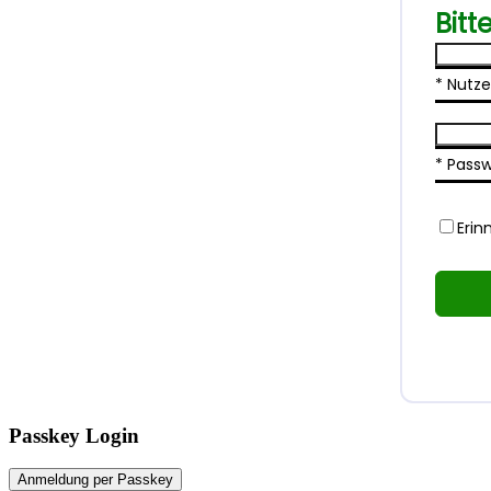
Bitt
* Nutz
* Pass
Erin
Passkey Login
Anmeldung per Passkey