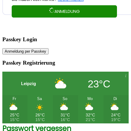
ANMELDUNG
Passkey Login
Anmeldung per Passkey
Passkey Registrierung
23°C
Leipzig
Fr
Sa
So
Mo
Di
25°C
26°C
31°C
32°C
24°C
15°C
15°C
16°C
21°C
19°C
Passwort vergessen