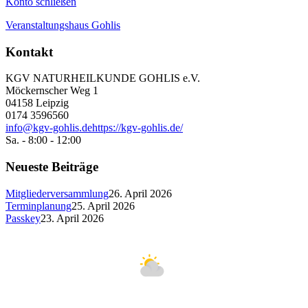
Konto schließen
Veranstaltungshaus Gohlis
Kontakt
KGV NATURHEILKUNDE GOHLIS e.V.
Möckernscher Weg 1
04158 Leipzig
0174 3596560
info@kgv-gohlis.de
https://kgv-gohlis.de/
Sa. - 8:00 - 12:00
Neueste Beiträge
Mitgliederversammlung
26. April 2026
Terminplanung
25. April 2026
Passkey
23. April 2026
Leipzig
23°C
Leicht bewölkt
3.1 m/s
39%
767
mmHg