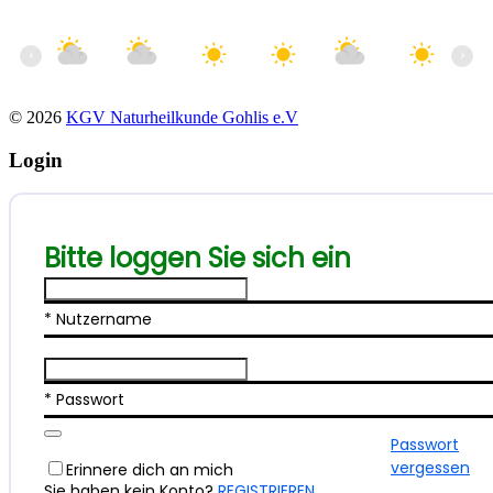
13:00
14:00
15:00
16:00
17:00
18:00
19
‹
›
23°C
23°C
24°C
25°C
25°C
24°C
23
© 2026
KGV Naturheilkunde Gohlis e.V
Login
Bitte loggen Sie sich ein
* Nutzername
* Passwort
Passwort
vergessen
Erinnere dich an mich
Sie haben kein Konto?
REGISTRIEREN